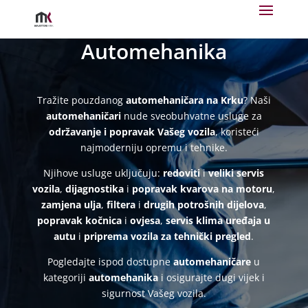
Automehanika
Tražite pouzdanog
automehaničara na Krku
? Naši
automehaničari
nude sveobuhvatne usluge za
održavanje i popravak Vašeg vozila
, koristeći
najmoderniju opremu i tehnike.
Njihove usluge uključuju:
redoviti
i
veliki servis
vozila
,
dijagnostika
i
popravak kvarova na motoru
,
zamjena ulja
,
filtera
i
drugih potrošnih dijelova
,
popravak kočnica
i
ovjesa
,
servis klima uređaja u
autu
i
priprema vozila za tehnički pregled
.
Pogledajte ispod dostupne
automehaničare
u
kategoriji
automehanika
i osigurajte dugi vijek i
sigurnost Vašeg vozila.