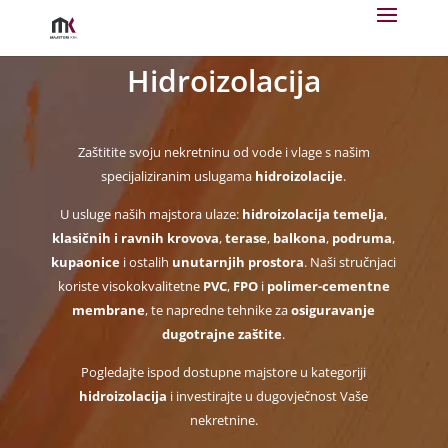
Hidroizolacija
Zaštitite svoju nekretninu od vode i vlage s našim
specijaliziranim uslugama
hidroizolacije
.
U usluge naših majstora ulaze:
hidroizolacija temelja
,
klasičnih i ravnih
krovova
,
terase
,
balkona
,
podruma
,
kupaonice
i ostalih
unutarnjih prostora
. Naši stručnjaci
koriste visokokvalitetne
PVC
,
FPO
i
polimer-cementne
membrane
, te napredne tehnike za
osiguravanje
dugotrajne zaštite
.
Pogledajte ispod dostupne majstore u kategoriji
hidroizolacija
i investirajte u dugovječnost Vaše
nekretnine.