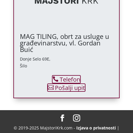
MAG TILING, obrt za usluge u
građevinarstvu, vl. Gordan
Buić
Donje Selo 69E,
Šilo
Telefon
Pošalji upit
© 2019-2025 MajstoriKrk.com -
Izjava o privatnosti
|