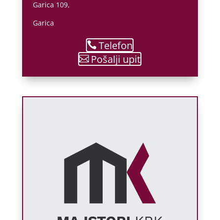
Garica 109,
Garica
Telefon
Pošalji upit