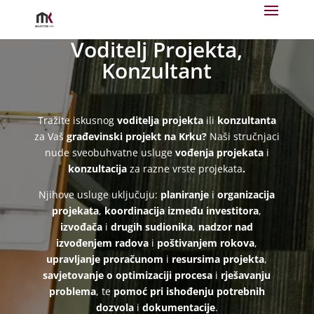
Voditelj Projekta,
Konzultant
Tražite iskusnog
voditelja projekta
ili
konzultanta
za Vaš
građevinski projekt na Krku
?
Naši stručnjaci
nude sveobuhvatne usluge
vođenja projekata
i
konzultacija
za razne vrste projekata
.
Njihove usluge uključuju:
p
laniranje
i
organizacija
projekata
,
k
oordinacija između investitora
,
izvođača
i
drugih sudionika
,
n
adzor nad
izvođenjem radova
i
poštivanjem rokova
,
u
pravljanje proračunom
i
resursima projekta
,
s
avjetovanje o optimizaciji procesa
i
rješavanju
problema
, te
p
omoć pri ishođenju potrebnih
dozvola
i
dokumentacije
.