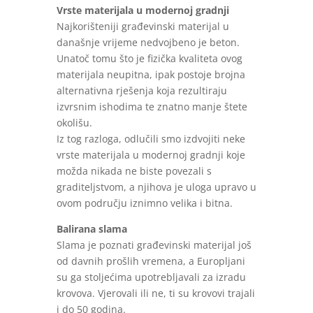
Vrste materijala u modernoj gradnji
Najkorišteniji građevinski materijal u
današnje vrijeme nedvojbeno je beton.
Unatoč tomu što je fizička kvaliteta ovog
materijala neupitna, ipak postoje brojna
alternativna rješenja koja rezultiraju
izvrsnim ishodima te znatno manje štete
okolišu.
Iz tog razloga, odlučili smo izdvojiti neke
vrste materijala u modernoj gradnji koje
možda nikada ne biste povezali s
graditeljstvom, a njihova je uloga upravo u
ovom području iznimno velika i bitna.
Balirana slama
Slama je poznati građevinski materijal još
od davnih prošlih vremena, a Europljani
su ga stoljećima upotrebljavali za izradu
krovova. Vjerovali ili ne, ti su krovovi trajali
i do 50 godina.