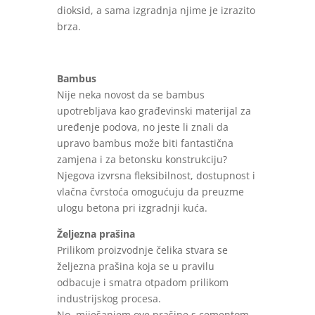
dioksid, a sama izgradnja njime je izrazito
brza.
Bambus
Nije neka novost da se bambus
upotrebljava kao građevinski materijal za
uređenje podova, no jeste li znali da
upravo bambus može biti fantastična
zamjena i za betonsku konstrukciju?
Njegova izvrsna fleksibilnost, dostupnost i
vlačna čvrstoća omogućuju da preuzme
ulogu betona pri izgradnji kuća.
Željezna prašina
Prilikom proizvodnje čelika stvara se
željezna prašina koja se u pravilu
odbacuje i smatra otpadom prilikom
industrijskog procesa.
No, miješanjem ove prašine s cementom