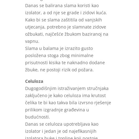
Danas se balirana slama koristi kao
izolator, a od nje se grade i zidovi kuća.
Kako bi se slama zaštitila od vanjskih
utjecanja, potrebno je slamnate zidove
ožbukati, najčešće žbukom baziranoj na
vapnu.
Slama u balama je izrazito gusto
posložena stoga zbog minimalne
prisutnosti kisika te naknadno dodane
žbuke, ne postoji rizik od požara.
Celuloza
Dugogodišnjim istraživanjem stručnjaka
zaključeno je kako celuloza ima krutost
čelika te bi kao takva bila izvrsno rješenje
prilikom izgradnje građevina u
budućnosti.
Danas se celuloza upotrebljava kao
izolator i jedan je od najefikasnijih
izolatora buke i topline koji postoje.